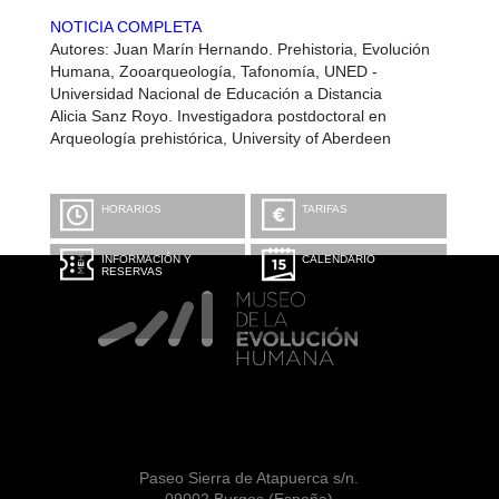
NOTICIA COMPLETA
Autores: Juan Marín Hernando. Prehistoria, Evolución
Humana, Zooarqueología, Tafonomía, UNED -
Universidad Nacional de Educación a Distancia
Alicia Sanz Royo. Investigadora postdoctoral en
Arqueología prehistórica, University of Aberdeen
HORARIOS
TARIFAS
INFORMACIÓN Y
CALENDARIO
RESERVAS
Paseo Sierra de Atapuerca s/n.
09002 Burgos (España)