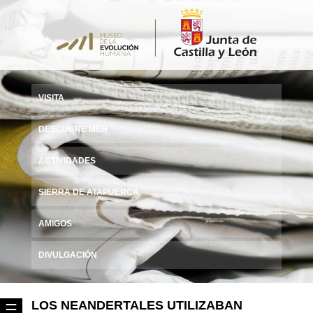
VISITA
DESCUBRE MEH
ACTIVIDADES
SIERRA DE ATAPUERCA
AMIGOS
DIVULGACIÓN
LOS NEANDERTALES UTILIZABAN
☰