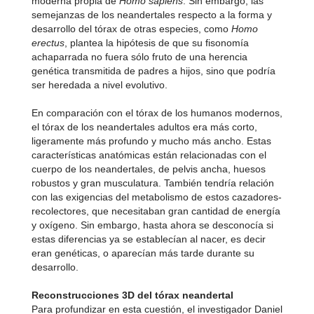
moderna propia de
Homo sapiens
. Sin embargo, las
semejanzas de los neandertales respecto a la forma y
desarrollo del tórax de otras especies, como
Homo
erectus
, plantea la hipótesis de que su fisonomía
achaparrada no fuera sólo fruto de una herencia
genética transmitida de padres a hijos, sino que podría
ser heredada a nivel evolutivo.
En comparación con el tórax de los humanos modernos,
el tórax de los neandertales adultos era más corto,
ligeramente más profundo y mucho más ancho. Estas
características anatómicas están relacionadas con el
cuerpo de los neandertales, de pelvis ancha, huesos
robustos y gran musculatura. También tendría relación
con las exigencias del metabolismo de estos cazadores-
recolectores, que necesitaban gran cantidad de energía
y oxígeno. Sin embargo, hasta ahora se desconocía si
estas diferencias ya se establecían al nacer, es decir
eran genéticas, o aparecían más tarde durante su
desarrollo.
Reconstrucciones 3D del tórax neandertal
Para profundizar en esta cuestión, el investigador Daniel