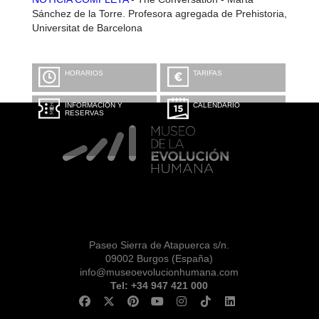
Sánchez de la Torre. Profesora agregada de Prehistoria,
Universitat de Barcelona
HORARIOS
TARIFAS
INFORMACIÓN Y
CALENDARIO
RESERVAS
Paseo Sierra de Atapuerca s/n.
09002 Burgos (España)
info@museoevolucionhumana.com
Tel: +34 947 421 000