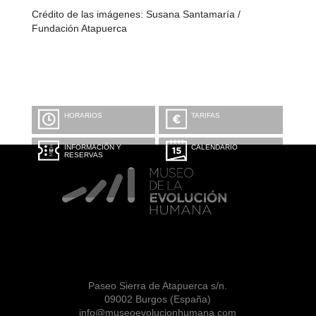
Crédito de las imágenes: Susana Santamaría /
Fundación Atapuerca
HORARIOS
TARIFAS
INFORMACIÓN Y
CALENDARIO
RESERVAS
Paseo Sierra de Atapuerca s/n.
09002 Burgos (España)
info@museoevolucionhumana.com