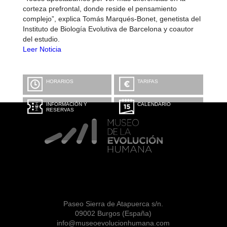
corteza prefrontal, donde reside el pensamiento
complejo”, explica Tomás Marqués-Bonet, genetista del
Instituto de Biología Evolutiva de Barcelona y coautor
del estudio.
Leer Noticia
HORARIOS
TARIFAS
INFORMACIÓN Y
CALENDARIO
RESERVAS
Paseo Sierra de Atapuerca s/n.
09002 Burgos (España)
info@museoevolucionhumana.com