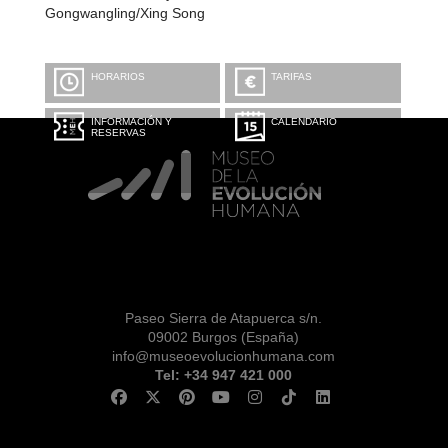
Gongwangling/Xing Song
HORARIOS
TARIFAS
INFORMACIÓN Y
CALENDARIO
RESERVAS
Paseo Sierra de Atapuerca s/n.
09002 Burgos (España)
info@museoevolucionhumana.com
Tel: +34 947 421 000