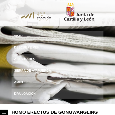
VISITA
DESCUBRE MEH
ACTIVIDADES
SIERRA DE ATAPUERCA
AMIGOS
DIVULGACIÓN
HOMO ERECTUS DE GONGWANGLING
☰