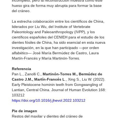
incompleto, pero la reconstrucción muestra cómo este
hueso gira de forma muy abrupta para formar la base
del cráneo.
La estrecha colaboración entre los científicos de China,
liderados por Liu Wu, del Institute of Vertebrate
Paleontology and Paleoanthropology (IVPP), y los
científicos españoles del CENIEH para el estudio de los
dientes fósiles de China, ha sido esencial en esta nueva
investigación, en la que han participado —por orden
alfabético— José María Bermúdez de Castro, Laura
Martín-Francés y María Martinón-Torres.
Referencia
Pan L., Zanolli C.,
Martinón-Torres M., Bermúdez de
Castro J.M., Martín-Francés L
., Xing S., Liu W. (2022).
Early Pleistocene hominin teeth from Gongwangling of
Lantian, Central China. Journal of Human Evolution 168:
103212
https://doi.org/10.1016/j.jhevol.2022.103212
Pie de imagen
Restos del maxilar y dientes del cráneo de