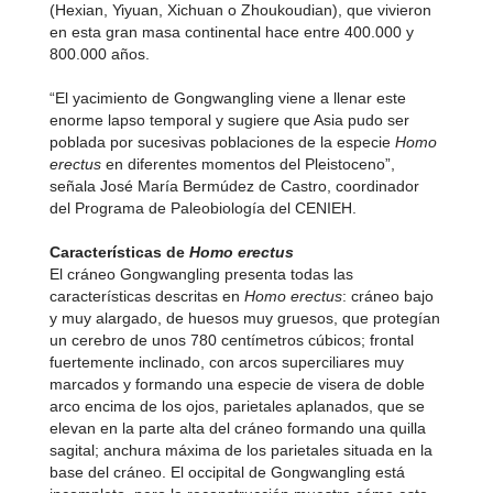
(Hexian, Yiyuan, Xichuan o Zhoukoudian), que vivieron
en esta gran masa continental hace entre 400.000 y
800.000 años.
“El yacimiento de Gongwangling viene a llenar este
enorme lapso temporal y sugiere que Asia pudo ser
poblada por sucesivas poblaciones de la especie
Homo
erectus
en diferentes momentos del Pleistoceno”,
señala José María Bermúdez de Castro, coordinador
del Programa de Paleobiología del CENIEH.
Características de
Homo erectus
El cráneo Gongwangling presenta todas las
características descritas en
Homo erectus
: cráneo bajo
y muy alargado, de huesos muy gruesos, que protegían
un cerebro de unos 780 centímetros cúbicos; frontal
fuertemente inclinado, con arcos superciliares muy
marcados y formando una especie de visera de doble
arco encima de los ojos, parietales aplanados, que se
elevan en la parte alta del cráneo formando una quilla
sagital; anchura máxima de los parietales situada en la
base del cráneo. El occipital de Gongwangling está