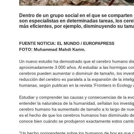
Dentro de un grupo social en el que se comparten
son especialistas en determinadas tareas, los cer
más eficientes, por ejemplo, disminuyendo su tam
FUENTE NOTICIA: EL MUNDO / EUROPAPRESS
FOTO: Muhammad Mahdi Karim.
Un nuevo estudio ha demostrado que el cerebro humano d
aproximadamente 3.000 años. Al estudiar a las hormigas com
cerebros pueden aumentar o disminuir de tamaño, los investi
reducción del cerebro es paralela a la expansión de la inteli
humanas, según publican en la revista 'Frontiers in Ecology 
Estudiar y comprender las causas y consecuencias de la evo
entender la naturaleza de la humanidad, señalan los invest
cerebro humano ha aumentado de tamaño a lo largo de nuestr
es el hecho de que los cerebros humanos han disminuido de
conoce bien cuándo se produjeron exactamente estos cambio
"Un hecho sorprendente sobre los humanos de hoy es que 