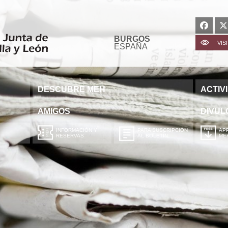
BURGOS
VIS
ESPAÑA
DESCUBRE MEH
ACTIV
AMIGOS
DIVUL
INFORMACIÓN Y
PARA SUSCRIPCIÓN
APP
RESERVAS
AL BOLETÍN
ME