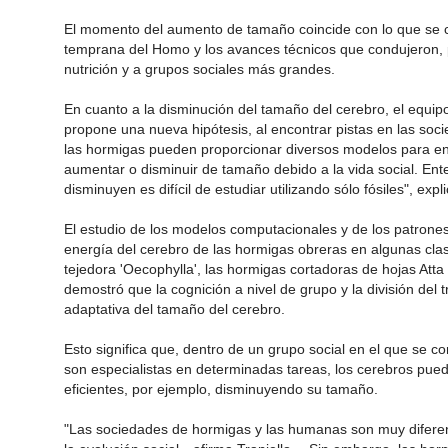
El momento del aumento de tamaño coincide con lo que se c
temprana del Homo y los avances técnicos que condujeron, p
nutrición y a grupos sociales más grandes.
En cuanto a la disminución del tamaño del cerebro, el equipo 
propone una nueva hipótesis, al encontrar pistas en las s
las hormigas pueden proporcionar diversos modelos para e
aumentar o disminuir de tamaño debido a la vida social. En
disminuyen es difícil de estudiar utilizando sólo fósiles", expli
El estudio de los modelos computacionales y de los patrones
energía del cerebro de las hormigas obreras en algunas cl
tejedora 'Oecophylla', las hormigas cortadoras de hojas Att
demostró que la cognición a nivel de grupo y la división del 
adaptativa del tamaño del cerebro.
Esto significa que, dentro de un grupo social en el que se c
son especialistas en determinadas tareas, los cerebros pu
eficientes, por ejemplo, disminuyendo su tamaño.
"Las sociedades de hormigas y las humanas son muy diferen