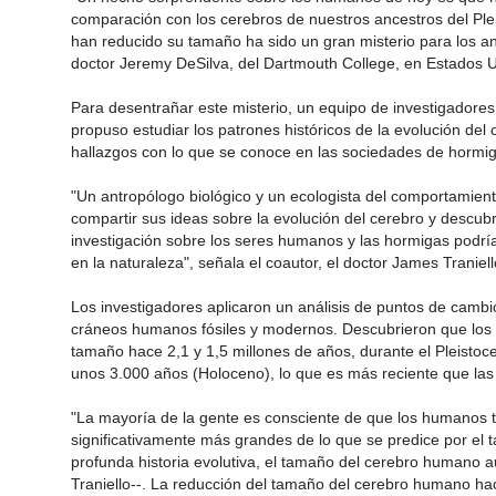
comparación con los cerebros de nuestros ancestros del Ple
han reducido su tamaño ha sido un gran misterio para los ant
doctor Jeremy DeSilva, del Dartmouth College, en Estados 
Para desentrañar este misterio, un equipo de investigador
propuso estudiar los patrones históricos de la evolución d
hallazgos con lo que se conoce en las sociedades de hormig
"Un antropólogo biológico y un ecologista del comportamien
compartir sus ideas sobre la evolución del cerebro y descub
investigación sobre los seres humanos y las hormigas podría 
en la naturaleza", señala el coautor, el doctor James Traniel
Los investigadores aplicaron un análisis de puntos de camb
cráneos humanos fósiles y modernos. Descubrieron que lo
tamaño hace 2,1 y 1,5 millones de años, durante el Pleisto
unos 3.000 años (Holoceno), lo que es más reciente que las
"La mayoría de la gente es consciente de que los humanos 
significativamente más grandes de lo que se predice por el
profunda historia evolutiva, el tamaño del cerebro humano 
Traniello--. La reducción del tamaño del cerebro humano ha