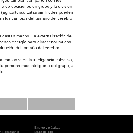
ormigas también comparten con los
a de decisiones en grupo y la división
 (agricultura). Estas similitudes pueden
 en los cambios del tamaño del cerebro
gastan menos. La externalización del
 menos energía para almacenar mucha
minución del tamaño del cerebro.
confianza en la inteligencia colectiva,
la persona más inteligente del grupo, a
lo.
Empleo y prácticas
ón Permanente
Mapa del sitio