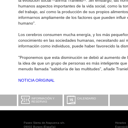
la evolución social --afirma Traniello--. Sin embargo, las h
humanos aspectos importantes de la vida social, como la tom
del trabajo, así como la producción de sus propios alimentos
informarnos ampliamente de los factores que pueden influir
humano".
Los cerebros consumen mucha energía, y los más pequeños 
conocimiento en las sociedades humanas, necesitando así
información como individuos, puede haber favorecido la dis
"Proponemos que esta disminución se debió al aumento de la 
la idea de que un grupo de personas es más inteligente que 
menudo llamada "sabiduría de las multitudes", añade Traniel
NOTICIA ORIGINAL
INFORMACIÓN Y
CALENDARIO
RESERVAS
Paseo Sierra de Atapuerca s/n.
Horarios
09002 Burgos (España)
Exposici