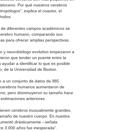
istoceno. Por qué nuestros cerebros
ropólogos", explica el coautor, el
Unidos.
es de diferentes campos académicos se
el cerebro humano, comparando sus
as para ofrecer amplias perspectivas.
to y neurobiólogo evolutivo empezaron a
rieron que tender un puente entre la
ayudar a identificar lo que es posible
lo, de la Universidad de Boston.
io a un conjunto de datos de 985
s cerebros humanos aumentaron de
ceno, pero disminuyeron su tamaño hace
 estimaciones anteriores.
tienen cerebros inusualmente grandes,
 tamaño de nuestro cuerpo. En nuestra
aumentó drásticamente --señala
ce 3.000 años fue inesperada".