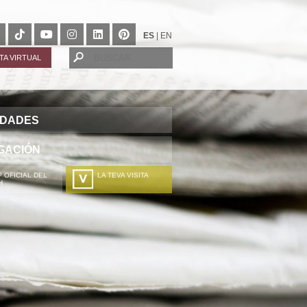
ES
|
EN
ITA VIRTUAL
IDADES
GACIÓN
 OFICIAL DEL
LA TEVA VISITA
H
A TÚA VISITA
ZURE BISITALDIA
VOTRE VISITE
DEIN BESUCH