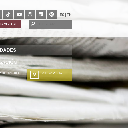
ES
|
EN
ITA VIRTUAL
IDADES
GACIÓN
 OFICIAL DEL
LA TEVA VISITA
H
A TÚA VISITA
ZURE BISITALDIA
VOTRE VISITE
DEIN BESUCH