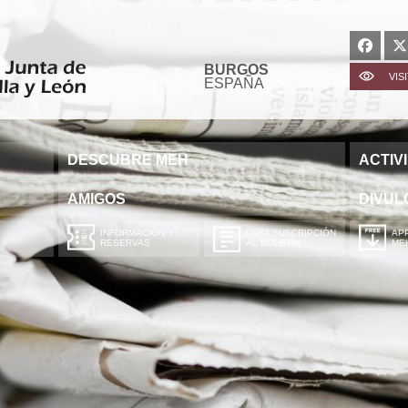
BURGOS
VIS
ESPAÑA
DESCUBRE MEH
ACTIV
AMIGOS
DIVUL
INFORMACIÓN Y
PARA SUSCRIPCIÓN
APP
RESERVAS
AL BOLETÍN
ME