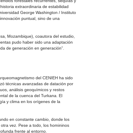
ncendios forestales recurrentes, sequías y
storia extraordinaria de estabilidad
Universidad George Washington / Instituto
 innovación puntual, sino de una
sa, Mozambique), coautora del estudio,
mientas pudo haber sido una adaptación
tida de generación en generación”.
e Arqueomagnetismo del CENIEH ha sido
lizó técnicas avanzadas de datación por
uos, análisis geoquímicos y restos
ntal de la cuenca del Turkana. El
gía y clima en los orígenes de la
undo en constante cambio, donde los
y otra vez. Pese a todo, los homininos
rofunda frente al entorno.