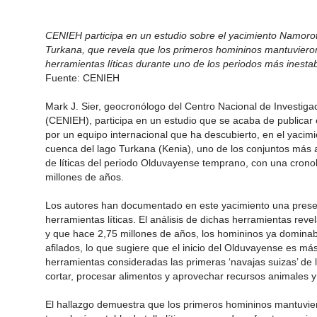
CENIEH participa en un estudio sobre el yacimiento Namorot
Turkana, que revela que los primeros homininos mantuvieron
herramientas líticas durante uno de los periodos más inestab
Fuente: CENIEH
Mark J. Sier, geocronólogo del Centro Nacional de Investig
(CENIEH), participa en un estudio que se acaba de publicar
por un equipo internacional que ha descubierto, en el yaci
cuenca del lago Turkana (Kenia), uno de los conjuntos más
de líticas del periodo Olduvayense temprano, con una crono
millones de años.
Los autores han documentado en este yacimiento una presen
herramientas líticas. El análisis de dichas herramientas rev
y que hace 2,75 millones de años, los homininos ya dominaba
afilados, lo que sugiere que el inicio del Olduvayense es m
herramientas consideradas las primeras ‘navajas suizas’ de 
cortar, procesar alimentos y aprovechar recursos animales y
El hallazgo demuestra que los primeros homininos mantuvi