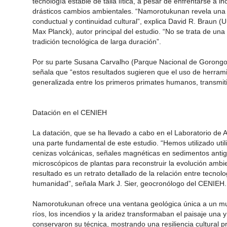
tecnología estable de talla lítica, a pesar de enfrentarse a i
drásticos cambios ambientales. “Namorotukunan revela una hi
conductual y continuidad cultural”, explica David R. Braun (
Max Planck), autor principal del estudio. “No se trata de una
tradición tecnológica de larga duración”.
Por su parte Susana Carvalho (Parque Nacional de Gorongo
señala que “estos resultados sugieren que el uso de herra
generalizada entre los primeros primates humanos, transmi
Datación en el CENIEH
La datación, que se ha llevado a cabo en el Laboratorio d
una parte fundamental de este estudio. “Hemos utilizado uti
cenizas volcánicas, señales magnéticas en sedimentos antig
microscópicos de plantas para reconstruir la evolución ambie
resultado es un retrato detallado de la relación entre tecnolo
humanidad”, señala Mark J. Sier, geocronólogo del CENIEH.
Namorotukunan ofrece una ventana geológica única a un m
ríos, los incendios y la aridez transformaban el paisaje una 
conservaron su técnica, mostrando una resiliencia cultural p