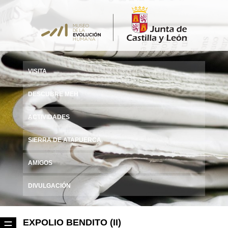
VISITA
DESCUBRE MEH
ACTIVIDADES
SIERRA DE ATAPUERCA
AMIGOS
DIVULGACIÓN
EXPOLIO BENDITO (II)
☰