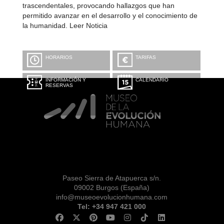
trascendentales, provocando hallazgos que han
permitido avanzar en el desarrollo y el conocimiento de
la humanidad. Leer Noticia
HORARIOS
TARIFAS
INFORMACIÓN Y
CALENDARIO
RESERVAS
Paseo Sierra de Atapuerca s/n.
09002 Burgos (España)
info@museoevolucionhumana.com
Tel: +34 947 421 000