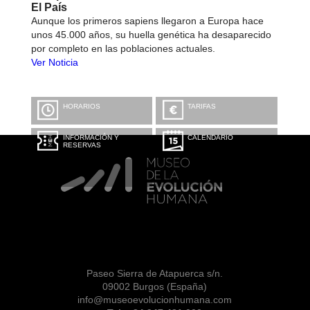
El País
Aunque los primeros sapiens llegaron a Europa hace
unos 45.000 años, su huella genética ha desaparecido
por completo en las poblaciones actuales.
Ver Noticia
HORARIOS
TARIFAS
INFORMACIÓN Y
CALENDARIO
RESERVAS
Paseo Sierra de Atapuerca s/n.
09002 Burgos (España)
info@museoevolucionhumana.com