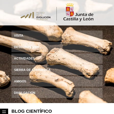
VISITA
DESCUBRE MEH
ACTIVIDADES
SIERRA DE ATAPUERCA
AMIGOS
DIVULGACIÓN
BLOG CIENTÍFICO
☰