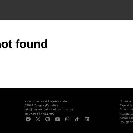
ot found
Paseo Sierra de Atapuerca s/n.
Horarios
09002 Burgos (España)
Exposici
info@museoevolucionhumana.com
Calendari
Tel: +34 947 421 000
Atapuerc
Actividad
Divulgaci