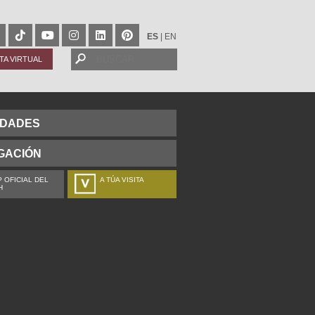
ES
|
EN
ITA VIRTUAL
IDADES
GACIÓN
 OFICIAL DEL
A TÚA VISITA
H
ZURE BISITALDIA
VOTRE VISITE
DEIN BESUCH
LA VOSTRA VISITA