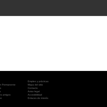
A SUA VISITA
您的訪問
Empleo y prácticas
ón Permanente
Mapa del sitio
o
Contacto
a
Aviso legal
es amigos
Accesibilidad
ón
Enlaces de interés