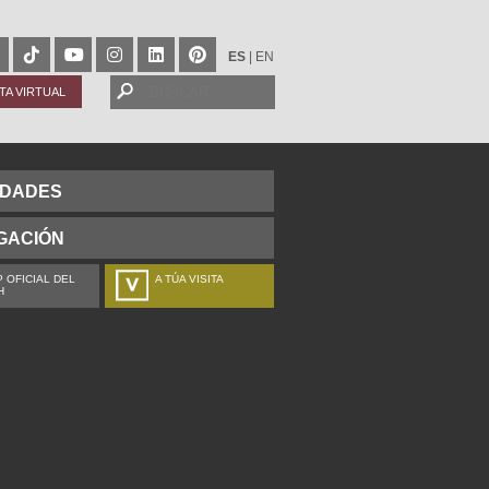
ES
|
EN
ITA VIRTUAL
IDADES
GACIÓN
 OFICIAL DEL
A TÚA VISITA
H
ZURE BISITALDIA
VOTRE VISITE
DEIN BESUCH
LA VOSTRA VISITA