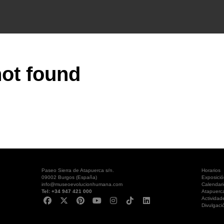
ot found
Paseo Sierra de Atapuerca s/n.
Horarios
09002 Burgos (España)
Exposici
info@museoevolucionhumana.com
Calendari
Tel: +34 947 421 000
Atapuerc
Actividad
Divulgaci