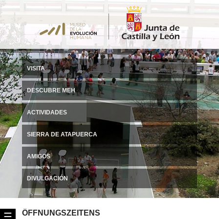
VISITA
DESCUBRE MEH
ACTIVIDADES
SIERRA DE ATAPUERCA
AMIGOS
DIVULGACIÓN
ÖFFNUNGSZEITENS
☰