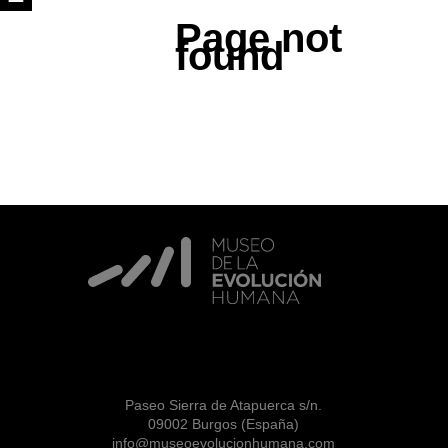
Page not
found
Paseo Sierra de Atapuerca s/n.
09002 Burgos (España)
info@museoevolucionhumana.com