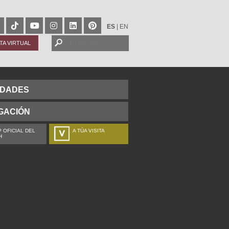
ES
|
EN
ITA VIRTUAL
IDADES
GACIÓN
 OFICIAL DEL
A TÚA VISITA
H
ZURE BISITALDIA
VOTRE VISITE
DEIN BESUCH
LA VOSTRA VISITA