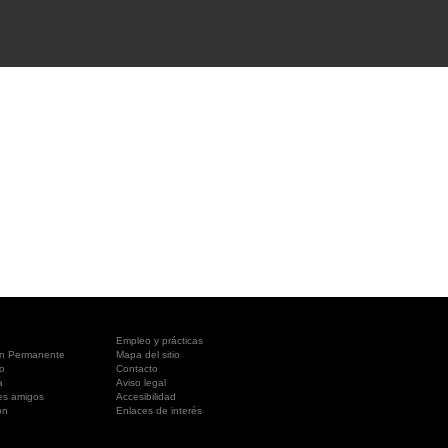
A SUA VISITA
您的訪問
Empleo y prácticas
ón Permanente
Mapa del sitio
o
Contacto
a
Aviso legal
es amigos
Accesibilidad
ón
Enlaces de interés