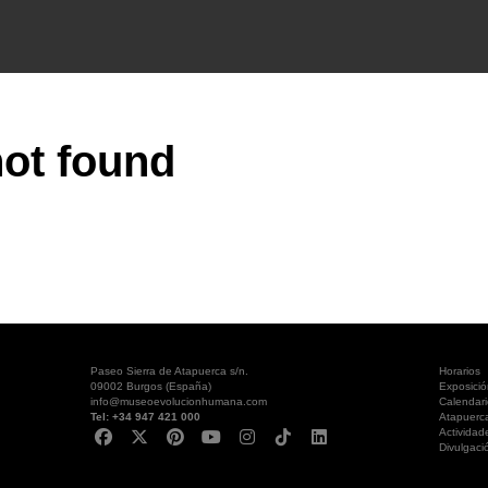
ot found
Paseo Sierra de Atapuerca s/n.
Horarios
09002 Burgos (España)
Exposici
info@museoevolucionhumana.com
Calendari
Tel: +34 947 421 000
Atapuerc
Actividad
Divulgaci