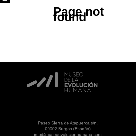
Page not
found
Paseo Sierra de Atapuerca s/n.
09002 Burgos (España)
info@museoevolucionhumana.com