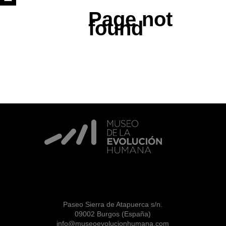
Page not
found
Paseo Sierra de Atapuerca s/n.
09002 Burgos (España)
info@museoevolucionhumana.com