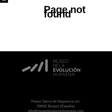
Page not
found
Paseo Sierra de Atapuerca s/n.
09002 Burgos (España)
info@museoevolucionhumana.com