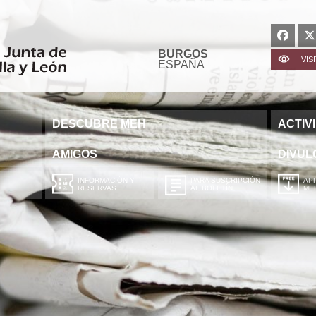
BURGOS
VIS
ESPAÑA
DESCUBRE MEH
ACTIV
AMIGOS
DIVUL
INFORMACIÓN Y
PARA SUSCRIPCIÓN
APP
RESERVAS
AL BOLETÍN
ME