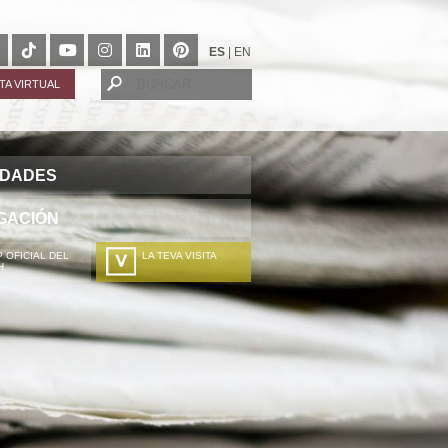
ES
|
EN
ITA VIRTUAL
IDADES
GACIÓN
 OFICIAL DEL
LA TEVA VISITA
H
A TÚA VISITA
ZURE BISITALDIA
VOTRE VISITE
DEIN BESUCH