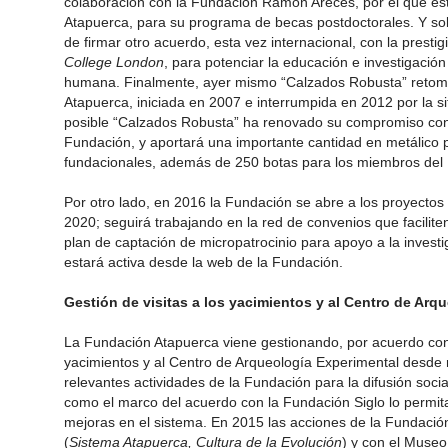
colaboración con la Fundación Ramón Areces, por el que es
Atapuerca, para su programa de becas postdoctorales. Y so
de firmar otro acuerdo, esta vez internacional, con la presti
College London
, para potenciar la educación e investigació
humana. Finalmente, ayer mismo “Calzados Robusta” retom
Atapuerca, iniciada en 2007 e interrumpida en 2012 por la s
posible “Calzados Robusta” ha renovado su compromiso con 
Fundación, y aportará una importante cantidad en metálico pa
fundacionales, además de 250 botas para los miembros del 
Por otro lado, en 2016 la Fundación se abre a los proyectos
2020; seguirá trabajando en la red de convenios que faciliten
plan de captación de micropatrocinio para apoyo a la inves
estará activa desde la web de la Fundación.
Gestión de visitas a los yacimientos y al Centro de Arq
La Fundación Atapuerca viene gestionando, por acuerdo con l
yacimientos y al Centro de Arqueología Experimental desde
relevantes actividades de la Fundación para la difusión soci
como el marco del acuerdo con la Fundación Siglo lo permit
mejoras en el sistema. En 2015 las acciones de la Fundaci
(
Sistema Atapuerca, Cultura de la Evolución
) y con el Muse