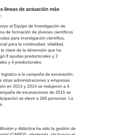
as líneas de actuación más
o.
oyo al Equipo de Investigación de
a de formación de jóvenes científicos
udas para investigación científica,
al para la continuidad, vitalidad,
s la clave de la dimensión que ha
gó 8 ayudas predoctorales y 2
les y 4 predoctorales.
 logístico a la campaña de excavación,
e otras administraciones y empresas.
ión en 2013 y 2014 se redujeron a 4
 campaña de excavaciones de 2015 se
ticipación se elevó a 260 personas. La
s.
ifusión y didáctica ha sido la gestión de
mental (CAREX), planteada sin buscar el