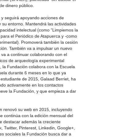
de dinero público.
, y seguirá apoyando acciones de
 y su entorno. Mantendrá las actividades
apacidad intelectual (como “Limpiemos la
il para el Periódico de Atapuerca y -como
erimental). Promoverá también la cesión
ación. También va a impulsar un nuevo
va a continuar colaborando con el
ticos de arqueología experimental
, la Fundación colabora con la Escuela
uela durante 6 meses en lo que ya
 estudiante de 2015, Galaad Berriet, ha
ndo activamente en los contactos
ueve la Fundación, y que empieza a dar
ón renovó su web en 2015, incluyendo
Se continúa con la edición mensual del
e destacar además la creciente
Twitter, Pinterest, Linkedin, Google+,
es sociales la Fundación busca dar a