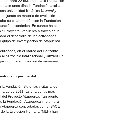
ta aportará 22.500 euros a la Fundación
lo hace unos días la Fundación acaba
giosa universidad británica
University
n conjuntas en materia de evolución
aba su colaboración con la Fundación
ituación económica. En cuanto ha sido
el Proyecto Atapuerca a través de la
ra el desarrollo de las actividades
Equipo de Investigación de Atapuerca.
 europeos, en el marco del Horizonte
 el patrocinio internacional y lanzará un
tigación, que en cuestión de semanas
ueología Experimental
a Fundación Siglo, las visitas a los
 marzo de 2011. Es una de las más
al del Proyecto Atapuerca. Tan pronto
a, la Fundación Atapuerca implantará
ón Atapuerca concertadas con el SACE
o de la Evolución Humana (MEH) han