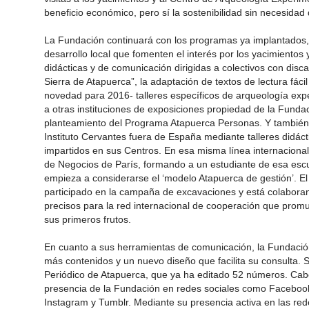
beneficio económico, pero sí la sostenibilidad sin necesidad 
La Fundación continuará con los programas ya implantados
desarrollo local que fomenten el interés por los yacimientos
didácticas y de comunicación dirigidas a colectivos con disc
Sierra de Atapuerca”, la adaptación de textos de lectura fác
novedad para 2016- talleres específicos de arqueología exp
a otras instituciones de exposiciones propiedad de la Fund
planteamiento del Programa Atapuerca Personas. Y también 
Instituto Cervantes fuera de España mediante talleres didác
impartidos en sus Centros. En esa misma línea internacional
de Negocios de París, formando a un estudiante de esa esc
empieza a considerarse el ‘modelo Atapuerca de gestión’. El
participado en la campaña de excavaciones y está colabora
precisos para la red internacional de cooperación que prom
sus primeros frutos.
En cuanto a sus herramientas de comunicación, la Fundaci
más contenidos y un nuevo diseño que facilita su consulta. 
Periódico de Atapuerca, que ya ha editado 52 números. Cab
presencia de la Fundación en redes sociales como Facebook, 
Instagram y Tumblr. Mediante su presencia activa en las red