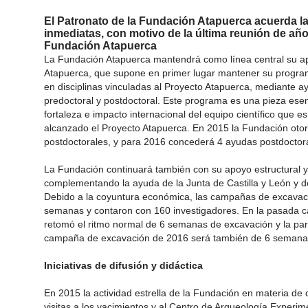
El Patronato de la Fundación Atapuerca acuerda l
inmediatas, con motivo de la última reunión de añ
Fundación Atapuerca
La Fundación Atapuerca mantendrá como línea central su ap
Atapuerca, que supone en primer lugar mantener su program
en disciplinas vinculadas al Proyecto Atapuerca, mediante ay
predoctoral y postdoctoral. Este programa es una pieza esenci
fortaleza e impacto internacional del equipo científico que e
alcanzado el Proyecto Atapuerca. En 2015 la Fundación otor
postdoctorales, y para 2016 concederá 4 ayudas postdoctora
La Fundación continuará también con su apoyo estructural y
complementando la ayuda de la Junta de Castilla y León y d
Debido a la coyuntura económica, las campañas de excavac
semanas y contaron con 160 investigadores. En la pasada
retomó el ritmo normal de 6 semanas de excavación y la par
campaña de excavación de 2016 será también de 6 semana
Iniciativas de difusión y didáctica
En 2015 la actividad estrella de la Fundación en materia de d
visitas a los yacimientos y al Centro de Arqueología Experi