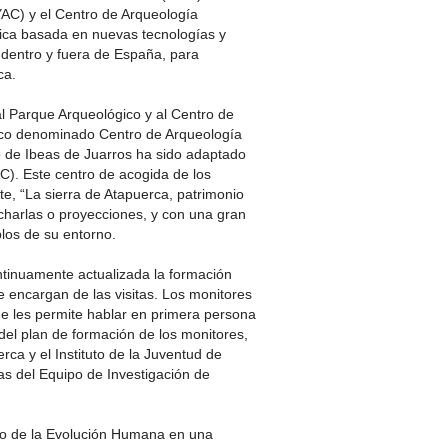
YAC) y el Centro de Arqueología
tica basada en nuevas tecnologías y
 dentro y fuera de España, para
ca.
al Parque Arqueológico y al Centro de
ico denominado Centro de Arqueología
o de Ibeas de Juarros ha sido adaptado
). Este centro de acogida de los
te, “La sierra de Atapuerca, patrimonio
a charlas o proyecciones, y con una gran
los de su entorno.
ntinuamente actualizada la formación
se encargan de las visitas. Los monitores
e les permite hablar en primera persona
 del plan de formación de los monitores,
a y el Instituto de la Juventud de
cas del Equipo de Investigación de
eo de la Evolución Humana en una