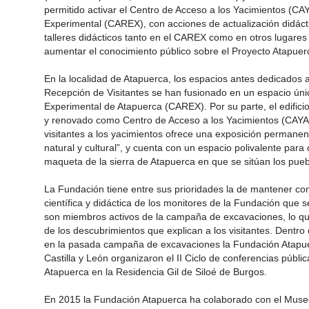
permitido activar el Centro de Acceso a los Yacimientos (CA
Experimental (CAREX), con acciones de actualización didác
talleres didácticos tanto en el CAREX como en otros lugares
aumentar el conocimiento público sobre el Proyecto Atapuer
En la localidad de Atapuerca, los espacios antes dedicados 
Recepción de Visitantes se han fusionado en un espacio ún
Experimental de Atapuerca (CAREX). Por su parte, el edifici
y renovado como Centro de Acceso a los Yacimientos (CAYAC
visitantes a los yacimientos ofrece una exposición permanen
natural y cultural”, y cuenta con un espacio polivalente par
maqueta de la sierra de Atapuerca en que se sitúan los pueb
La Fundación tiene entre sus prioridades la de mantener co
científica y didáctica de los monitores de la Fundación que 
son miembros activos de la campaña de excavaciones, lo qu
de los descubrimientos que explican a los visitantes. Dentro
en la pasada campaña de excavaciones la Fundación Atapuerc
Castilla y León organizaron el II Ciclo de conferencias públi
Atapuerca en la Residencia Gil de Siloé de Burgos.
En 2015 la Fundación Atapuerca ha colaborado con el Mus