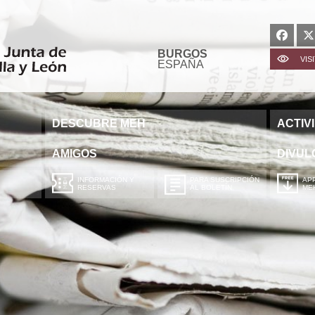
BURGOS
VIS
ESPAÑA
DESCUBRE MEH
ACTIV
AMIGOS
DIVUL
INFORMACIÓN Y
PARA SUSCRIPCIÓN
APP
RESERVAS
AL BOLETÍN
ME