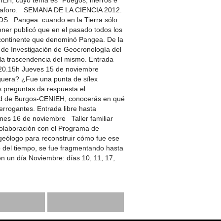
IEH, cuyo tema es “Fuegos, hierros e
ar aforo. SEMANA DE LA CIENCIA 2012.
Pangea: cuando en la Tierra sólo
ener publicó que en el pasado todos los
continente que denominó Pangea. De la
de Investigación de Geocronología del
la trascendencia del mismo. Entrada
as 20.15h Jueves 15 de noviembre
uera? ¿Fue una punta de sílex
s preguntas da respuesta el
ad de Burgos-CENIEH, conocerás en qué
errogantes. Entrada libre hasta
rnes 16 de noviembre Taller familiar
colaboración con el Programa de
geólogo para reconstruir cómo fue ese
 del tiempo, se fue fragmentando hasta
 en un día Noviembre: días 10, 11, 17,