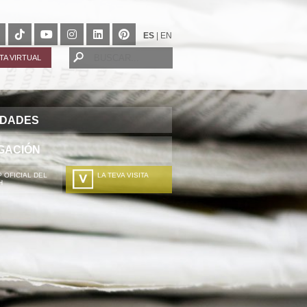
ES
|
EN
ITA VIRTUAL
IDADES
GACIÓN
 OFICIAL DEL
LA TEVA VISITA
H
A TÚA VISITA
ZURE BISITALDIA
VOTRE VISITE
DEIN BESUCH