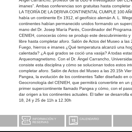
Ángel Carrancho, profesor de la UBU e investigador del CEN
imanes”. Ambas conferencias son gratuitas hasta complet
LA TEORÍA DE LA DERIVA CONTINENTAL CUMPLE 100 AÑOS 
había un continente En 1912, el geofísico alemán A. L. Weg
continentes habían permanecido unidos formando un super
mano del Dr. Josep María Parés, Coordinador del Programa 
CENIEH, conocerás cómo se produjo este descubrimiento y 
libre hasta completar aforo. Salón de Actos del Museo a l
Fuego, hierros e imanes ¿Qué temperatura alcanzó una hog
calentada? ¿A qué grados se coció una vasija? A todas esta
Arqueomagnetismo. Con el Dr. Ángel Carrancho, Universid
consiste esta disciplina y cómo se solucionan todos estos int
completar aforo. Salón de Actos del Museo a las 20.15h Vie
Pangea, la evolución de los continentes Taller diseñado en 
Geocronología del CENIEH, que permitirá convertirte en un 
primer supercontinente llamado Pangea y cómo, con el paso
dar origen a los continentes actuales. El taller se desarrolla
18, 24 y 25 de 11h a 12.30h
INFORMACIÓN Y
CALENDARIO
RESERVAS