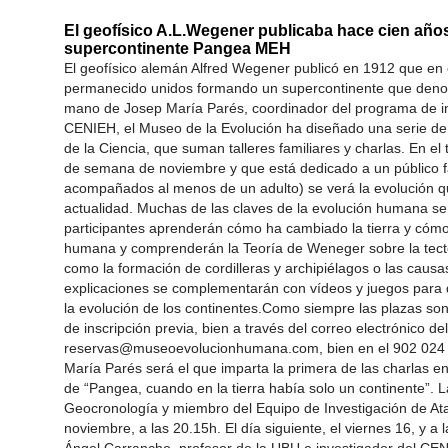
El geofísico A.L.Wegener publicaba hace cien años
supercontinente Pangea MEH
El geofísico alemán Alfred Wegener publicó en 1912 que en 
permanecido unidos formando un supercontinente que deno
mano de Josep María Parés, coordinador del programa de i
CENIEH, el Museo de la Evolución ha diseñado una serie d
de la Ciencia, que suman talleres familiares y charlas. En el t
de semana de noviembre y que está dedicado a un público fa
acompañados al menos de un adulto) se verá la evolución qu
actualidad. Muchas de las claves de la evolución humana s
participantes aprenderán cómo ha cambiado la tierra y cómo 
humana y comprenderán la Teoría de Weneger sobre la tect
como la formación de cordilleras y archipiélagos o las caus
explicaciones se complementarán con vídeos y juegos para 
la evolución de los continentes.Como siempre las plazas son 
de inscripción previa, bien a través del correo electrónico d
reservas@museoevolucionhumana.com, bien en el 902 024 2
María Parés será el que imparta la primera de las charlas 
de “Pangea, cuando en la tierra había solo un continente”. 
Geocronología y miembro del Equipo de Investigación de Ata
noviembre, a las 20.15h. El día siguiente, el viernes 16, y a