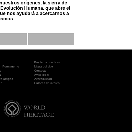
nuestros orígenes, la sierra de
 Evolución Humana, que abre el
que nos ayudará a acercarnos a
mismos.
Empleo y prácticas
ón Permanente
Mapa del sitio
o
Contacto
a
Aviso legal
es amigos
Accesibilidad
ón
Enlaces de interés