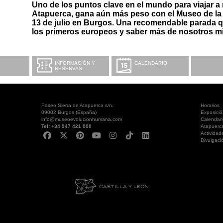
Uno de los puntos clave en el mundo para viajar a 
Atapuerca, gana aún más peso con el Museo de la
13 de julio en Burgos. Una recomendable parada 
los primeros europeos y saber más de nosotros 
INFORMACIÓN Y
CALENDARIO
RESERVAS
Paseo Sierra de Atapuerca s/n.
Horarios
09002 Burgos (España)
Exposici
info@museoevolucionhumana.com
Calendari
Tel: +34 947 421 000
Atapuerc
Actividad
Divulgaci