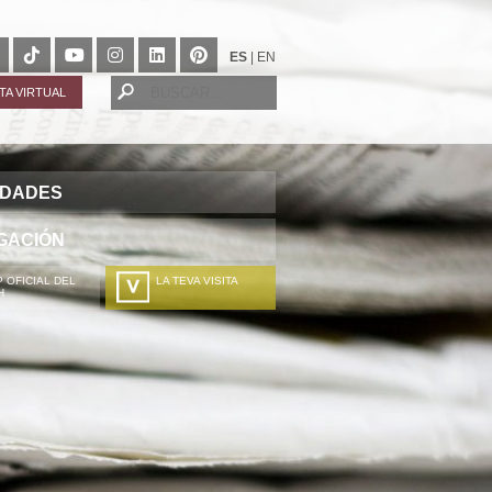
ES
|
EN
ITA VIRTUAL
IDADES
GACIÓN
 OFICIAL DEL
LA TEVA VISITA
H
A TÚA VISITA
ZURE BISITALDIA
VOTRE VISITE
DEIN BESUCH