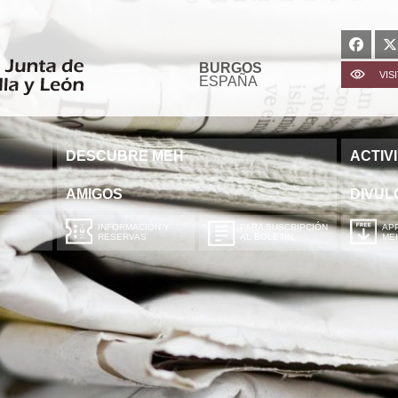
BURGOS
VIS
ESPAÑA
DESCUBRE MEH
ACTIV
AMIGOS
DIVUL
INFORMACIÓN Y
PARA SUSCRIPCIÓN
APP
RESERVAS
AL BOLETÍN
ME