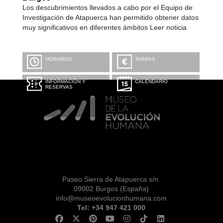
Los descubrimientos llevados a cabo por el Equipo de
Investigación de Atapuerca han permitido obtener datos
muy significativos en diferentes ámbitos Leer noticia
HORARIOS
TARIFAS
INFORMACIÓN Y
CALENDARIO
RESERVAS
Paseo Sierra de Atapuerca s/n.
09002 Burgos (España)
info@museoevolucionhumana.com
Tel: +34 947 421 000