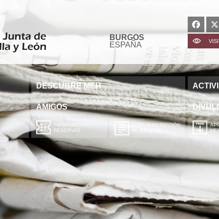
BURGOS
VIS
ESPAÑA
DESCUBRE MEH
ACTIV
AMIGOS
DIVUL
INFORMACIÓN Y
PARA SUSCRIPCIÓN
APP
RESERVAS
AL BOLETÍN
ME