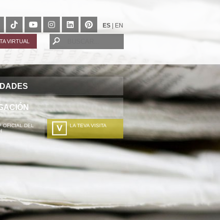
ES
|
EN
ITA VIRTUAL
IDADES
GACIÓN
 OFICIAL DEL
LA TEVA VISITA
H
A TÚA VISITA
ZURE BISITALDIA
VOTRE VISITE
DEIN BESUCH