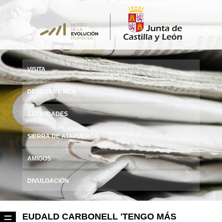
VISITA
DESCUBRE MEH
ACTIVIDADES
SIERRA DE ATAPUERCA
AMIGOS
DIVULGACIÓN
EUDALD CARBONELL 'TENGO MÁS
☰