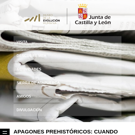
VISITA
DESCUBRE MEH
ACTIVIDADES
SIERRA DE ATAPUERCA
AMIGOS
DIVULGACIÓN
APAGONES PREHISTÓRICOS: CUANDO
☰