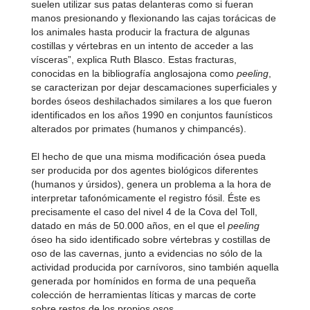
suelen utilizar sus patas delanteras como si fueran
manos presionando y flexionando las cajas torácicas de
los animales hasta producir la fractura de algunas
costillas y vértebras en un intento de acceder a las
vísceras”, explica Ruth Blasco. Estas fracturas,
conocidas en la bibliografía anglosajona como
peeling
,
se caracterizan por dejar descamaciones superficiales y
bordes óseos deshilachados similares a los que fueron
identificados en los años 1990 en conjuntos faunísticos
alterados por primates (humanos y chimpancés).
El hecho de que una misma modificación ósea pueda
ser producida por dos agentes biológicos diferentes
(humanos y úrsidos), genera un problema a la hora de
interpretar tafonómicamente el registro fósil. Éste es
precisamente el caso del nivel 4 de la Cova del Toll,
datado en más de 50.000 años, en el que el
peeling
óseo ha sido identificado sobre vértebras y costillas de
oso de las cavernas, junto a evidencias no sólo de la
actividad producida por carnívoros, sino también aquella
generada por homínidos en forma de una pequeña
colección de herramientas líticas y marcas de corte
sobre restos de los propios osos.