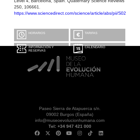
Level 4, Barcelona, Spain. Quaternary Science Reviews
250, 106661.
https://www.sciencedirect.com/science/article/abs/pii/S02773
HORARIOS
TARIFAS
INFORMACIÓN Y
CALENDARIO
RESERVAS
Paseo Sierra de Atapuerca s/n.
09002 Burgos (España)
info@museoevolucionhumana.com
Tel: +34 947 421 000