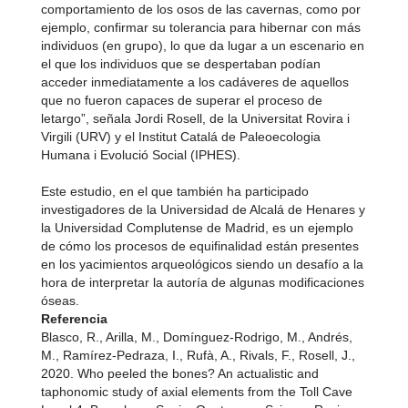
comportamiento de los osos de las cavernas, como por
ejemplo, confirmar su tolerancia para hibernar con más
individuos (en grupo), lo que da lugar a un escenario en
el que los individuos que se despertaban podían
acceder inmediatamente a los cadáveres de aquellos
que no fueron capaces de superar el proceso de
letargo”, señala Jordi Rosell, de la Universitat Rovira i
Virgili (URV) y el Institut Catalá de Paleoecologia
Humana i Evolució Social (IPHES).
Este estudio, en el que también ha participado
investigadores de la Universidad de Alcalá de Henares y
la Universidad Complutense de Madrid, es un ejemplo
de cómo los procesos de equifinalidad están presentes
en los yacimientos arqueológicos siendo un desafío a la
hora de interpretar la autoría de algunas modificaciones
óseas.
Referencia
Blasco, R., Arilla, M., Domínguez-Rodrigo, M., Andrés,
M., Ramírez-Pedraza, I., Rufà, A., Rivals, F., Rosell, J.,
2020. Who peeled the bones? An actualistic and
taphonomic study of axial elements from the Toll Cave