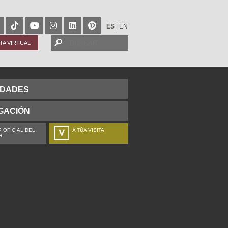
ES
|
EN
ITA VIRTUAL
IDADES
GACIÓN
 OFICIAL DEL
A TÚA VISITA
H
ZURE BISITALDIA
VOTRE VISITE
DEIN BESUCH
LA VOSTRA VISITA