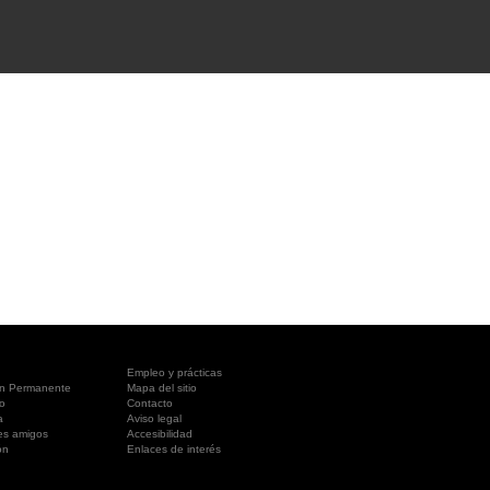
A SUA VISITA
您的訪問
Empleo y prácticas
ón Permanente
Mapa del sitio
o
Contacto
a
Aviso legal
es amigos
Accesibilidad
ón
Enlaces de interés