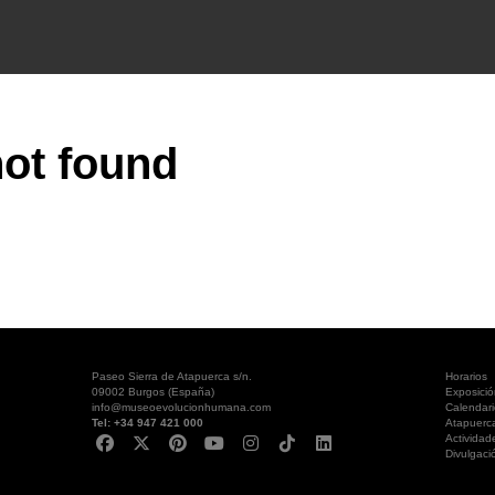
ot found
Paseo Sierra de Atapuerca s/n.
Horarios
09002 Burgos (España)
Exposici
info@museoevolucionhumana.com
Calendari
Tel: +34 947 421 000
Atapuerc
Actividad
Divulgaci