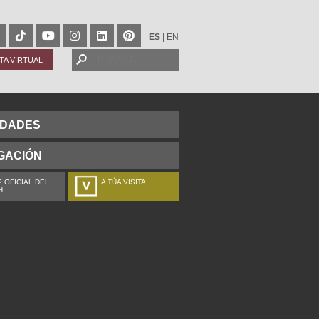
ES
|
EN
ITA VIRTUAL
IDADES
GACIÓN
 OFICIAL DEL
A TÚA VISITA
H
ZURE BISITALDIA
VOTRE VISITE
DEIN BESUCH
LA VOSTRA VISITA