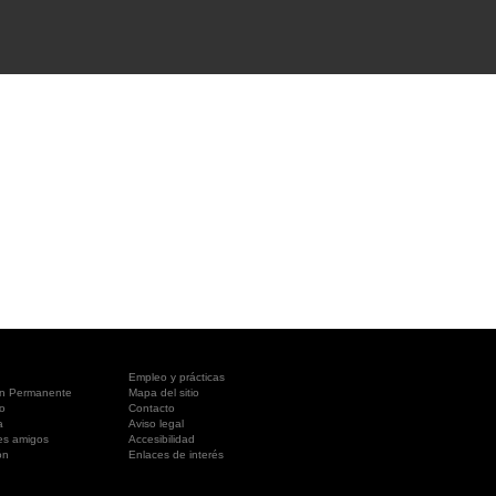
A SUA VISITA
您的訪問
Empleo y prácticas
ón Permanente
Mapa del sitio
o
Contacto
a
Aviso legal
es amigos
Accesibilidad
ón
Enlaces de interés