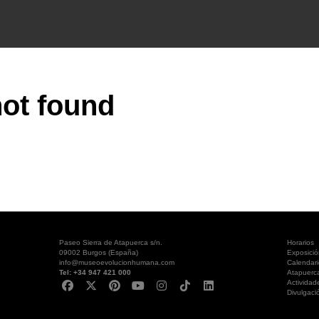
ot found
Paseo Sierra de Atapuerca s/n.
Horarios
09002 Burgos (España)
Exposici
info@museoevolucionhumana.com
Calendari
Tel: +34 947 421 000
Atapuerc
Actividad
Divulgaci