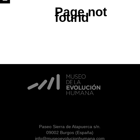
Page not
found
Paseo Sierra de Atapuerca s/n.
09002 Burgos (España)
info@museoevolucionhumana.com