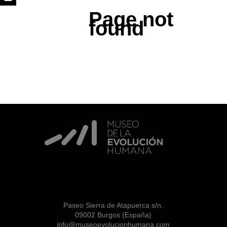
Page not
found
Paseo Sierra de Atapuerca s/n.
09002 Burgos (España)
info@museoevolucionhumana.com