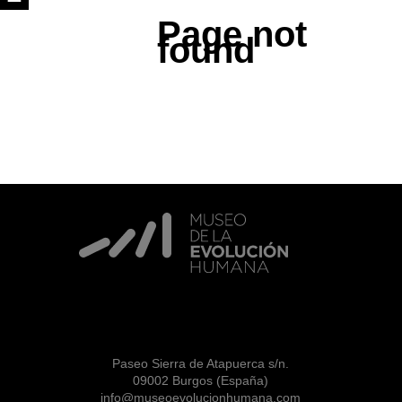
Page not
found
Paseo Sierra de Atapuerca s/n.
09002 Burgos (España)
info@museoevolucionhumana.com