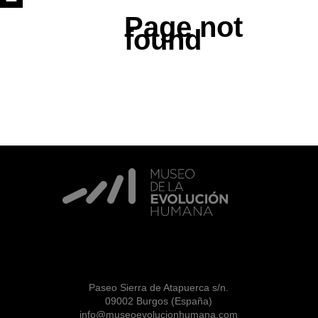
Page not
found
Paseo Sierra de Atapuerca s/n.
09002 Burgos (España)
info@museoevolucionhumana.com