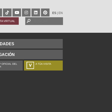
ES
|
EN
ITA VIRTUAL
IDADES
GACIÓN
 OFICIAL DEL
A TÚA VISITA
H
ZURE BISITALDIA
VOTRE VISITE
DEIN BESUCH
LA VOSTRA VISITA