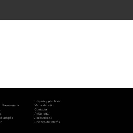
A SUA VISITA
您的訪問
Empleo y prácticas
ón Permanente
Mapa del sitio
o
Contacto
a
Aviso legal
es amigos
Accesibilidad
ón
Enlaces de interés