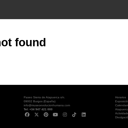
ot found
Paseo Sierra de Atapuerca s/n.
Horarios
09002 Burgos (España)
Exposici
info@museoevolucionhumana.com
Calendari
Tel: +34 947 421 000
Atapuerc
Actividad
Divulgaci