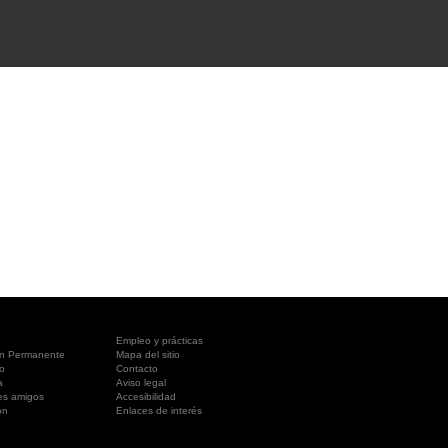
A SUA VISITA
您的訪問
Empleo y prácticas
ón Permanente
Mapa del sitio
o
Contacto
a
Aviso legal
es amigos
Accesibilidad
ón
Enlaces de interés