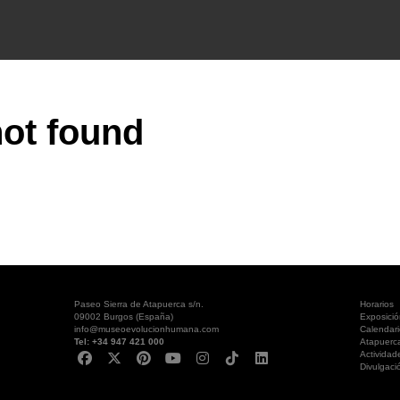
ot found
Paseo Sierra de Atapuerca s/n.
Horarios
09002 Burgos (España)
Exposici
info@museoevolucionhumana.com
Calendari
Tel: +34 947 421 000
Atapuerc
Actividad
Divulgaci