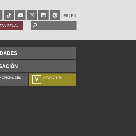
ES
|
EN
ITA VIRTUAL
IDADES
GACIÓN
 OFICIAL DEL
A TÚA VISITA
H
ZURE BISITALDIA
VOTRE VISITE
DEIN BESUCH
LA VOSTRA VISITA