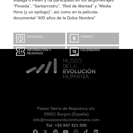
Málaga o Fetén y ha participado en los largometrajes
“Poveda”, “Santarrostru”, “Red de libertad” y “Media
Hora (y un epílogo)”, así como en la película-
documental “400 años de la Dulce Nombre”.
HORARIOS
TARIFAS
INFORMACIÓN Y
CALENDARIO
RESERVAS
Paseo Sierra de Atapuerca s/n.
09002 Burgos (España)
info@museoevolucionhumana.com
Tel: +34 947 421 000