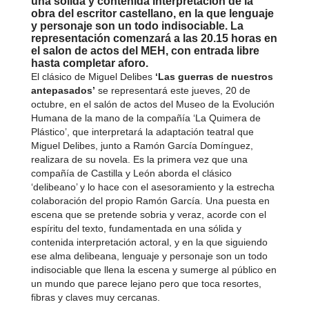
una sólida y contenida interpretación de la
obra del escritor castellano, en la que lenguaje
y personaje son un todo indisociable. La
representación comenzará a las 20.15 horas en
el salon de actos del MEH, con entrada libre
hasta completar aforo.
El clásico de Miguel Delibes
‘Las guerras de nuestros
antepasados’
se representará este jueves, 20 de
octubre, en el salón de actos del Museo de la Evolución
Humana de la mano de la compañía ‘La Quimera de
Plástico’, que interpretará la adaptación teatral que
Miguel Delibes, junto a Ramón García Domínguez,
realizara de su novela. Es la primera vez que una
compañía de Castilla y León aborda el clásico
‘delibeano’ y lo hace con el asesoramiento y la estrecha
colaboración del propio Ramón García. Una puesta en
escena que se pretende sobria y veraz, acorde con el
espíritu del texto, fundamentada en una sólida y
contenida interpretación actoral, y en la que siguiendo
ese alma delibeana, lenguaje y personaje son un todo
indisociable que llena la escena y sumerge al público en
un mundo que parece lejano pero que toca resortes,
fibras y claves muy cercanas.