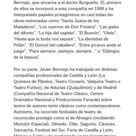
Bermejo, que encarna a el doctor Burgueño. EL primero
de ellos se incorporó a esta compañía en 1988 y ha
interpretado papeles protagónicos en casi todas las
obras estrenadas como “Santa Juana de los
Mataderos”, “Los cuernos de Don Friolera”, “Las galas
del difunto”, “La hija del capitán”, ”El Buscón”, “Otelo”,
“Hasta que la boda nos separe”, “La identidad de
Polán”, “El Doncel del caballero”, “Entre pícaros anda el
juego”, “Para siempre, siempre, siempre...” o “Diálogos
de la basura”.
Por su parte, Javier Bermejo ha trabajado en distintas
compañías profesionales de Castilla y León (La
Quimera de Plástico, Teatro Corsario, Valquiria Teatro o
Teatro Furtivo), de Asturias (Quiquilimón) y de Madrid
(Compañía Nacional de Teatro Clásico, Centro
Dramático Nacional y Producciones Faraute) sobre
textos de autores tanto clásicos como contemporáneos.
Asimismo, ha recorrido festivales de teatro de
reconocido prestigio como el de Almagro (recibiendo
Mención Especial), Olmedo, Olite, Sagunto, Cáceres,
Garnacha, Festival del Sur, Feria de Castilla y León,