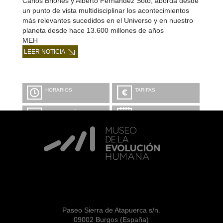
Carlos Briones y Alberto Fernández Soto, aborda desde
un punto de vista multidisciplinar los acontecimientos
más relevantes sucedidos en el Universo y en nuestro
planeta desde hace 13.600 millones de años
MEH
LEER NOTICIA
HORARIOS
TARIFAS
INFORMACIÓN Y
CALENDARIO
RESERVAS
VISITA CON
MICROEXPLICACIONES
Paseo Sierra de Atapuerca s/n.
09002 Burgos (España)