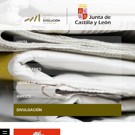
VISITA
DESCUBRE MEH
ACTIVIDADES
SIERRA DE ATAPUERCA
AMIGOS
DIVULGACIÓN
☰