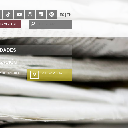
ES
|
EN
ITA VIRTUAL
IDADES
GACIÓN
 OFICIAL DEL
LA TEVA VISITA
H
A TÚA VISITA
ZURE BISITALDIA
VOTRE VISITE
DEIN BESUCH