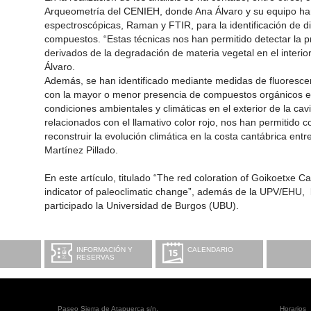
Arqueometría del CENIEH, donde Ana Álvaro y su equipo han
espectroscópicas, Raman y FTIR, para la identificación de di
compuestos. “Estas técnicas nos han permitido detectar la
derivados de la degradación de materia vegetal en el interio
Álvaro.
Además, se han identificado mediante medidas de fluorescen
con la mayor o menor presencia de compuestos orgánicos en
condiciones ambientales y climáticas en el exterior de la cav
relacionados con el llamativo color rojo, nos han permitido
reconstruir la evolución climática en la costa cantábrica en
Martínez Pillado.
En este artículo, titulado “The red coloration of Goikoetxe C
indicator of paleoclimatic change”, además de la UPV/EHU, 
participado la Universidad de Burgos (UBU).
INFORMACIÓN Y
CALENDARIO
RESERVAS
Paseo Sierra de Atapuerca s/n.
Horarios