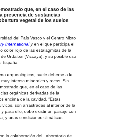
emostrado que, en el caso de las
 la presencia de sustancias
bertura vegetal de los suelos
ersidad del País Vasco y el Centro Mixto
y International
y
en el que participa el
 color rojo de las estalagmitas de la
de Urdaibai (Vizcaya), y su posible uso
de España.
omo arqueológicas, suele deberse a la
a muy intensa minerales y rocas. Sin
emostrado que, en el caso de las
cias orgánicas derivadas de la
os encima de la cavidad. “Estas
icos, son arrastradas al interior de la
, y para ello, debe existir un paisaje con
a, y unas condiciones climáticas
con la colaboración del Laboratorio de