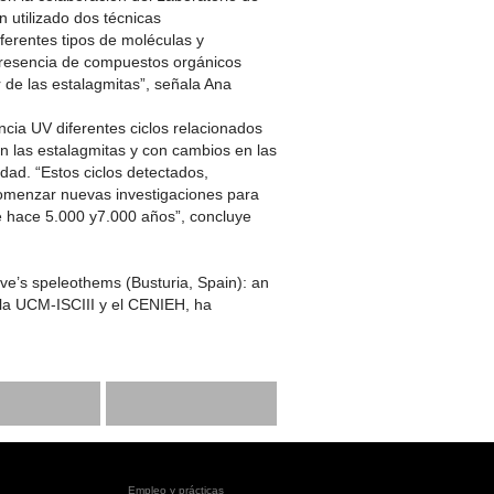
 utilizado dos técnicas
ferentes tipos de moléculas y
 presencia de compuestos orgánicos
r de las estalagmitas”, señala Ana
cia UV diferentes ciclos relacionados
 las estalagmitas y con cambios en las
idad. “Estos ciclos detectados,
 comenzar nuevas investigaciones para
tre hace 5.000 y7.000 años”, concluye
ave’s speleothems (Busturia, Spain): an
la UCM-ISCIII y el CENIEH, ha
Empleo y prácticas