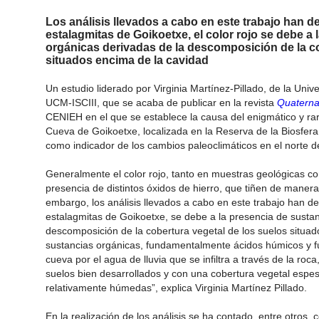
Los análisis llevados a cabo en este trabajo han d
estalagmitas de Goikoetxe, el color rojo se debe a
orgánicas derivadas de la descomposición de la co
situados encima de la cavidad
Un estudio liderado por Virginia Martínez-Pillado, de la Univ
UCM-ISCIII, que se acaba de publicar en la revista
Quaternar
CENIEH en el que se establece la causa del enigmático y raro
Cueva de Goikoetxe, localizada en la Reserva de la Biosfera 
como indicador de los cambios paleoclimáticos en el norte 
Generalmente el color rojo, tanto en muestras geológicas c
presencia de distintos óxidos de hierro, que tiñen de maner
embargo, los análisis llevados a cabo en este trabajo han d
estalagmitas de Goikoetxe, se debe a la presencia de sustan
descomposición de la cobertura vegetal de los suelos situad
sustancias orgánicas, fundamentalmente ácidos húmicos y fúlv
cueva por el agua de lluvia que se infiltra a través de la roca
suelos bien desarrollados y con una cobertura vegetal espes
relativamente húmedas”, explica Virginia Martínez Pillado.
En la realización de los análisis se ha contado, entre otros, 