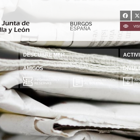
BURGOS
VIS
ESPAÑA
DESCUBRE MEH
ACTIV
AMIGOS
DIVUL
INFORMACIÓN Y
PARA SUSCRIPCIÓN
APP
RESERVAS
AL BOLETÍN
ME