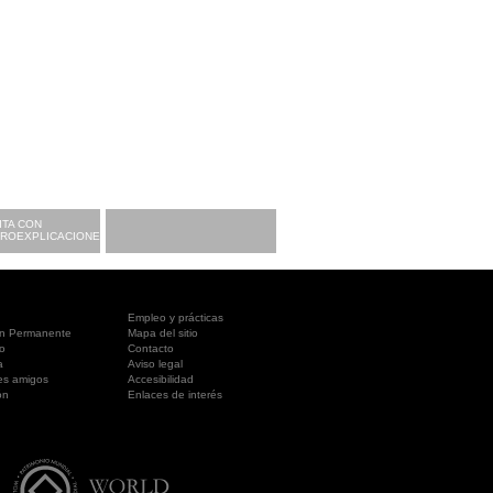
ITA CON
CROEXPLICACIONES
Empleo y prácticas
ón Permanente
Mapa del sitio
o
Contacto
a
Aviso legal
es amigos
Accesibilidad
ón
Enlaces de interés