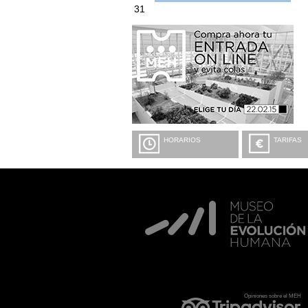
31
HORARIOS
TARIFAS
Opiniones sobre el MEH