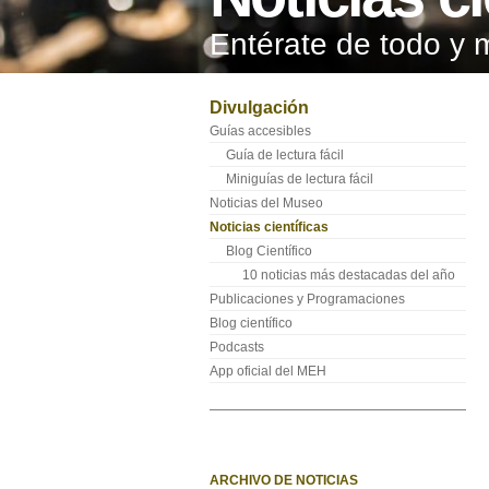
Entérate de todo y 
Divulgación
Guías accesibles
Guía de lectura fácil
Miniguías de lectura fácil
Noticias del Museo
Noticias científicas
Blog Científico
10 noticias más destacadas del año
Publicaciones y Programaciones
Blog científico
Podcasts
App oficial del MEH
ARCHIVO DE NOTICIAS