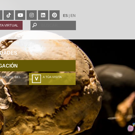
ES
|
EN
ITA VIRTUAL
IDADES
GACIÓN
 OFICIAL DEL
A TÚA VISITA
H
ZURE BISITALDIA
VOTRE VISITE
DEIN BESUCH
LA VOSTRA VISITA