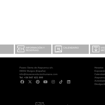
INFORMACIÓN Y
CALENDARIO
VIS
RESERVAS
MI
Paseo Sierra de Atapuerca s/n.
Horarios
09002 Burgos (España)
Exposici
info@museoevolucionhumana.com
Calendari
Tel: +34 947 421 000
Atapuerc
Actividad
Divulgaci