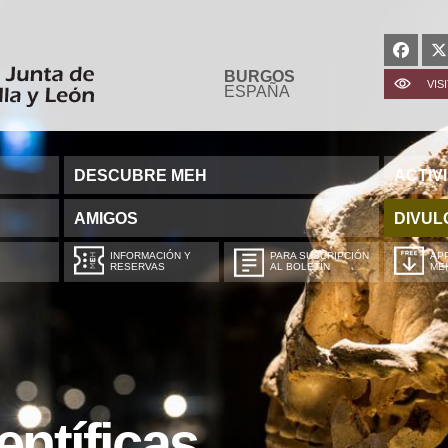
BURGOS
VIS
ESPAÑA
DESCUBRE MEH
ACTIV
AMIGOS
DIVUL
INFORMACIÓN Y
PARA SUSCRIPCIÓN
APP
RESERVAS
AL BOLETÍN
ME
entíficas