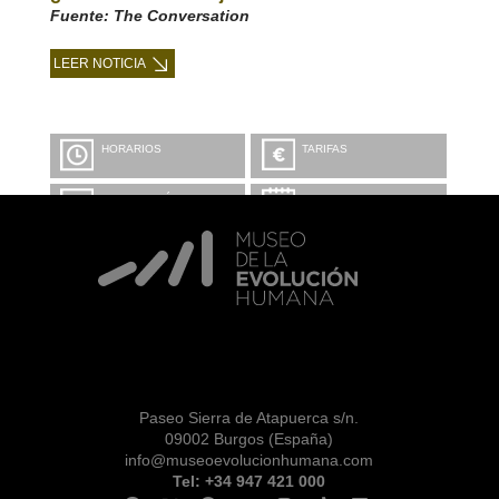
Fuente: The Conversation
LEER NOTICIA
HORARIOS
TARIFAS
INFORMACIÓN Y
CALENDARIO
RESERVAS
VISITA CON
MICROEXPLICACIONES
Paseo Sierra de Atapuerca s/n.
09002 Burgos (España)
info@museoevolucionhumana.com
Tel: +34 947 421 000