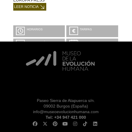
EUROPA PRESS
LEER NOTICIA
HORARIOS
TARIFAS
INFORMACIÓN Y
CALENDARIO
RESERVAS
VISITA CON
MICROEXPLICACIONES
Paseo Sierra de Atapuerca s/n.
09002 Burgos (España)
info@museoevolucionhumana.com
Tel: +34 947 421 000