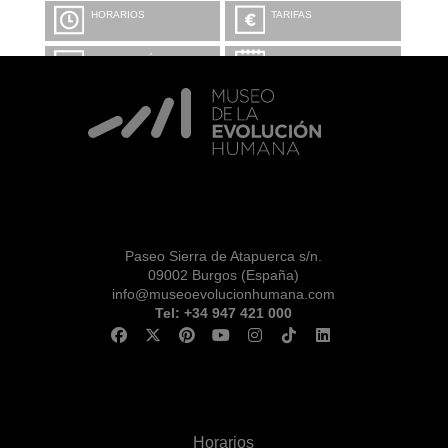
HORARIOS
TARIFAS
INFORMACIÓN Y
CALENDARIO
RESERVAS
VISITA CON
MICROEXPLICACIONES
Paseo Sierra de Atapuerca s/n.
09002 Burgos (España)
info@museoevolucionhumana.com
Tel: +34 947 421 000
Horarios